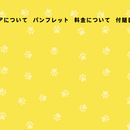
アについて
パンフレット
料金について
付随